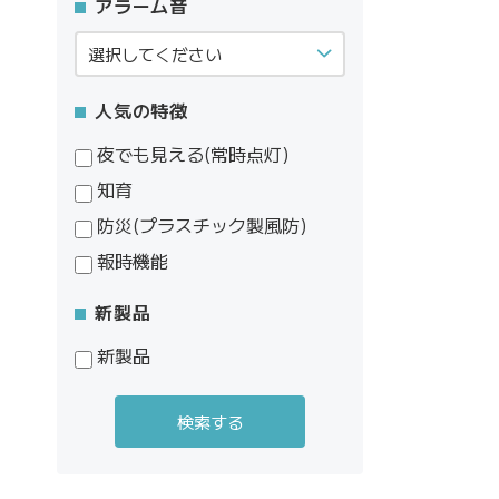
アラーム音
人気の特徴
夜でも見える(常時点灯)
知育
防災(プラスチック製風防)
報時機能
新製品
新製品