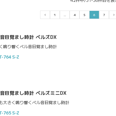
42件中/31-36件目を表
1
...
4
5
6
7
前
ペ
ペ
ペ
ペ
ペ
へ
ー
ー
ー
ー
ー
ジ
ジ
ジ
ジ
ジ
目
目
目
目
目
ル音目覚まし時計 ベルズDX
く鳴り響くベル音目覚まし時計
764 S-Z
ル音目覚まし時計 ベルズミニDX
も大きく鳴り響くベル音目覚まし時計
765 S-Z