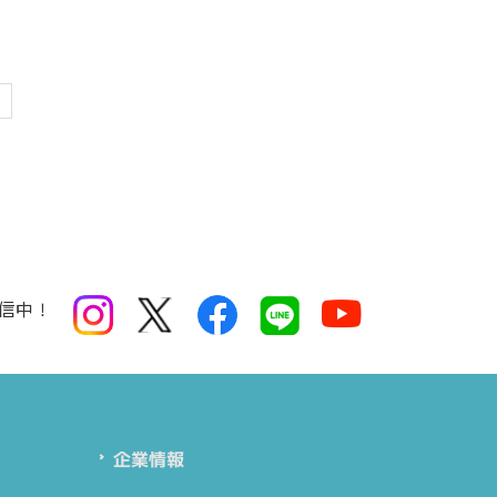
次
へ
信中！
企業情報