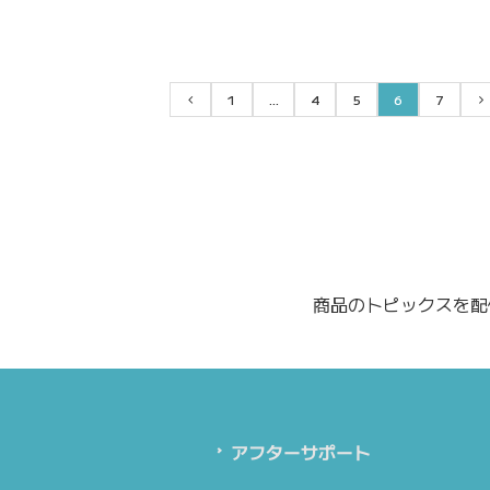
1
...
4
5
6
7
前
ペ
ペ
ペ
ペ
ペ
へ
ー
ー
ー
ー
ー
ジ
ジ
ジ
ジ
ジ
目
目
目
目
目
商品のトピックスを配
アフターサポート