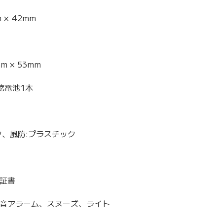
m × 42mm
mm × 53mm
乾電池1本
ク、風防:プラスチック
証書
音アラーム、スヌーズ、ライト