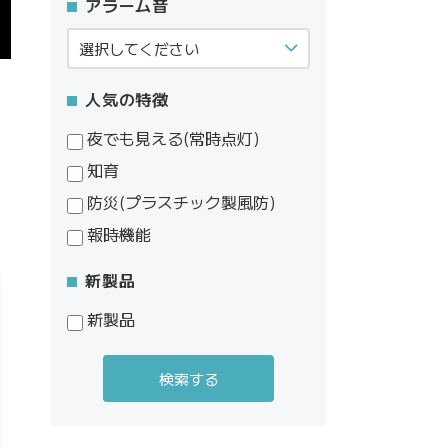
アラーム音
人気の特徴
夜でも見える(常時点灯)
知育
防災(プラスチック製風防)
報時機能
新製品
新製品