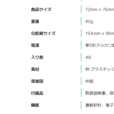
商品サイズ
72mm × 76m
重量
90g
化粧箱サイズ
154mm × 96
電源
単3形アルカリ
入り数
48
素材
枠:プラスチッ
原産国
中国
付属品
取扱説明書、保
機能
連続秒針、電子