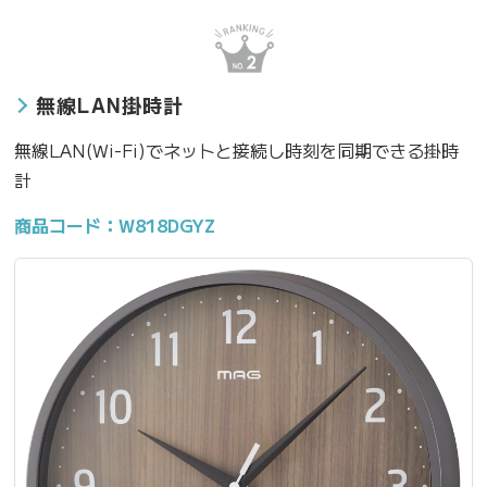
無線LAN掛時計
無線LAN(Wi-Fi)でネットと接続し時刻を同期できる掛時
計
商品コード：W818DGYZ