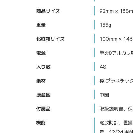
商品サイズ
92mm × 138
重量
155g
化粧箱サイズ
100mm × 14
電源
単3形アルカリ
入り数
48
素材
枠:プラスチッ
原産国
中国
付属品
取扱説明書、保
機能
電波時計、置掛
示、12/24