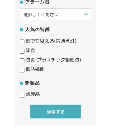
アラーム音
人気の特徴
夜でも見える(常時点灯)
知育
防災(プラスチック製風防)
報時機能
新製品
新製品