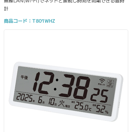
無線LAN(Wi-Fi)でネットと接続し時刻を同期できる置時
計
商品コード：T801WHZ