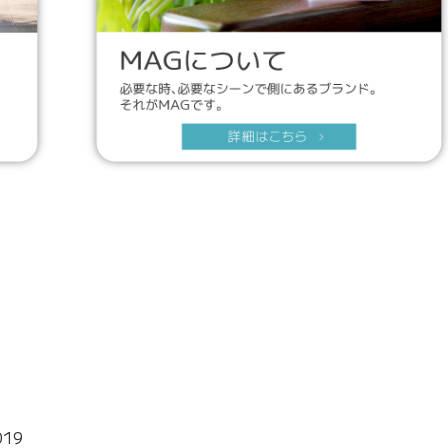
Z
019