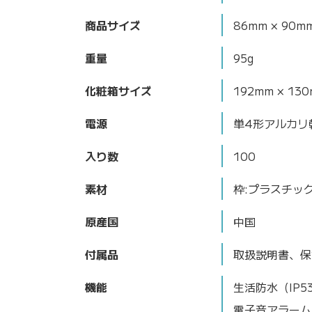
商品サイズ
86mm × 90m
重量
95g
化粧箱サイズ
192mm × 130
電源
単4形アルカリ
入り数
100
素材
枠:プラスチッ
原産国
中国
付属品
取扱説明書、保
機能
生活防水（IP
電子音アラーム