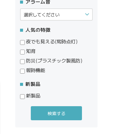
アラーム音
人気の特徴
夜でも見える(常時点灯)
知育
防災(プラスチック製風防)
報時機能
新製品
新製品