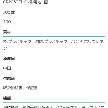
CR2032コイン形電池1個
入り数
100
素材
枠:プラスチック、風防:プラスチック、バンド:ポリウレタ
ン
原産国
中国
付属品
取扱説明書、保証書
機能
報時機能、電波受信状況表示、10気圧防水、デュアルパワ