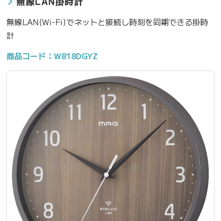
無線LAN掛時計
無線LAN(Wi-Fi)でネットと接続し時刻を同期できる掛時
計
商品コード：W818DGYZ