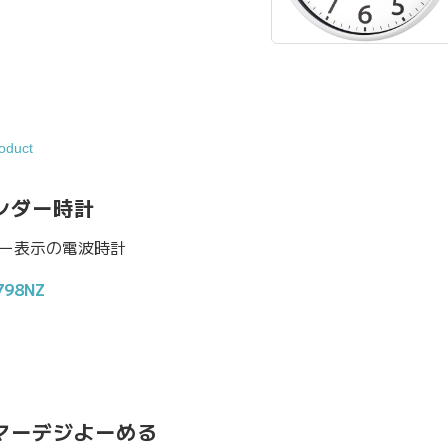
oduct
ンダー時計
ー表示の電波時計
98NZ
マーデジよーめる