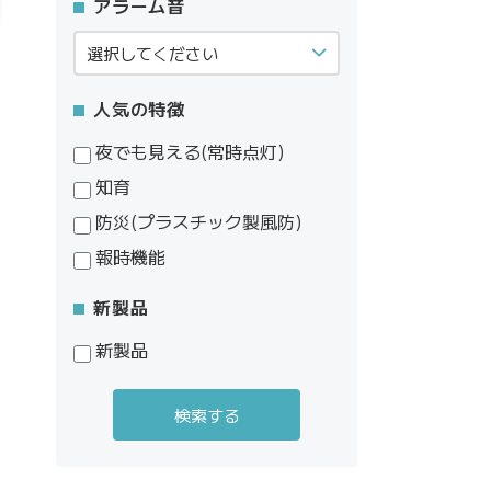
アラーム音
人気の特徴
夜でも見える(常時点灯)
知育
防災(プラスチック製風防)
報時機能
新製品
新製品