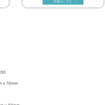
030
m × 16mm