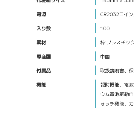
化粧箱サイズ
145mm × 55
電源
CR2032コイ
入り数
100
素材
枠:プラスチッ
原産国
中国
付属品
取扱説明書、保
機能
報時機能、電波
ウム電池駆動自
ォッチ機能、カ