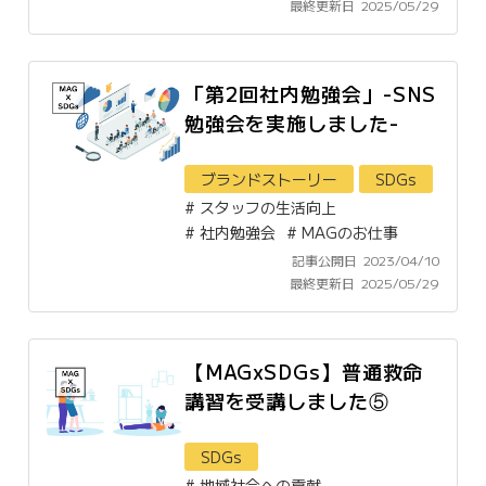
最終更新日
2025/05/29
「第2回社内勉強会」-SNS
勉強会を実施しました-
ブランドストーリー
SDGs
#
スタッフの生活向上
#
社内勉強会
#
MAGのお仕事
記事公開日
2023/04/10
最終更新日
2025/05/29
【MAGxSDGs】普通救命
講習を受講しました⑤
SDGs
#
地域社会への貢献