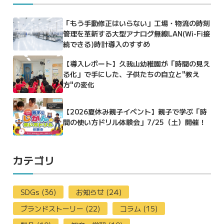
「もう手動修正はいらない」工場・物流の時刻
管理を革新する大型アナログ無線LAN(Wi-Fi接
続できる)時計導入のすすめ
【導入レポート】久我山幼稚園が「時間の見え
る化」で手にした、子供たちの自立と"教え
方"の変化
【2026夏休み親子イベント】親子で学ぶ「時
間の使い方ドリル体験会」7/25（土）開催！
カテゴリ
SDGs (36)
お知らせ (24)
ブランドストーリー (22)
コラム (15)