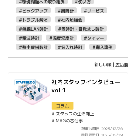
#環境問題への取り組み
#使い方
#ピックアップ
#掛時計
#サービス
#トラブル解消
#社内勉強会
#無線LAN時計
#置時計・目覚まし時計
#電波時計
#温度湿度計
#タイマー
#熱中症指数計
#名入れ時計
#導入事例
新しい順 |
古い順
社内スタッフインタビュー
vol.1
コラム
#
スタッフの生活向上
#
MAGのお仕事
記事公開日
2023/12/26
最終更新日
2025/05/29