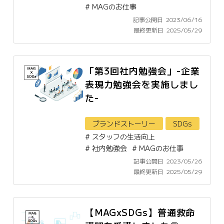
#
MAGのお仕事
記事公開日
2023/06/16
最終更新日
2025/05/29
「第3回社内勉強会」-企業
表現力勉強会を実施しまし
た-
ブランドストーリー
SDGs
#
スタッフの生活向上
#
社内勉強会
#
MAGのお仕事
記事公開日
2023/05/26
最終更新日
2025/05/29
【MAGxSDGs】普通救命