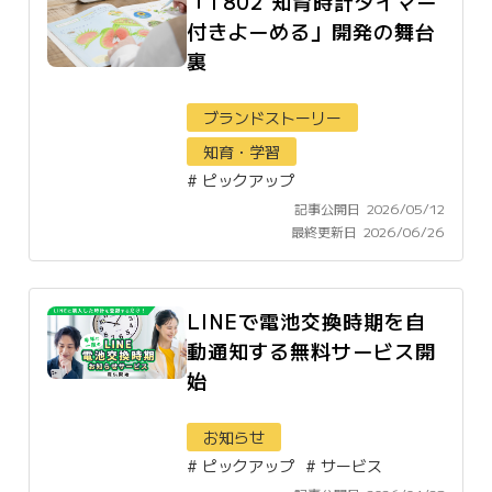
「T802 知育時計タイマー
付きよーめる」開発の舞台
裏
ブランドストーリー
知育・学習
#
ピックアップ
記事公開日
2026/05/12
最終更新日
2026/06/26
LINEで電池交換時期を自
動通知する無料サービス開
始
お知らせ
#
ピックアップ
#
サービス