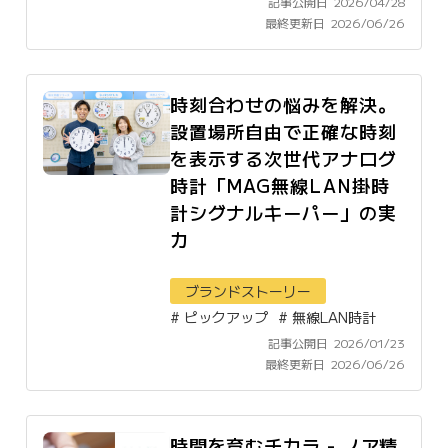
記事公開日
2026/04/28
最終更新日
2026/06/26
時刻合わせの悩みを解決。
設置場所自由で正確な時刻
を表示する次世代アナログ
時計「MAG無線LAN掛時
計シグナルキーパー」の実
力
ブランドストーリー
#
ピックアップ
#
無線LAN時計
記事公開日
2026/01/23
最終更新日
2026/06/26
時間を育むチカラ - ノア精