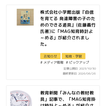
株式会社小学館出版『自信
を育てる 発達障害の子のた
めのできる道具』(佐藤義竹
氏著)に「MAG知育時計よ
～める」が紹介されまし
た。
お知らせ
知育・学習
#
メディア情報
#
ピックアップ
記事公開日
2023/10/30
最終更新日
2026/06/26
教育新聞「みんなの教材教
具」記事で、「MAG知育掛
け時計よ～める」が紹介さ