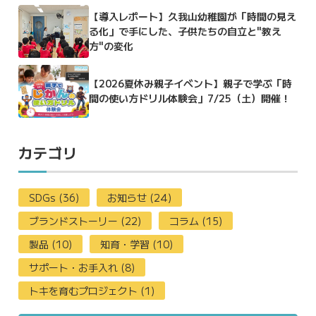
【導入レポート】久我山幼稚園が「時間の見え
る化」で手にした、子供たちの自立と"教え
方"の変化
【2026夏休み親子イベント】親子で学ぶ「時
間の使い方ドリル体験会」7/25（土）開催！
カテゴリ
SDGs (36)
お知らせ (24)
ブランドストーリー (22)
コラム (15)
製品 (10)
知育・学習 (10)
サポート・お手入れ (8)
トキを育むプロジェクト (1)