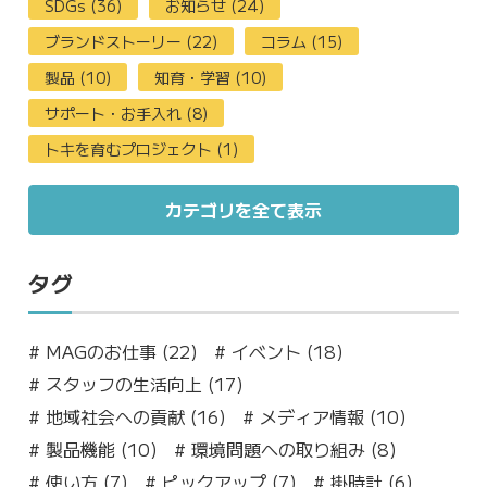
SDGs (36)
お知らせ (24)
ブランドストーリー (22)
コラム (15)
製品 (10)
知育・学習 (10)
サポート・お手入れ (8)
トキを育むプロジェクト (1)
カテゴリを全て表示
タグ
#
MAGのお仕事 (22)
#
イベント (18)
#
スタッフの生活向上 (17)
#
地域社会への貢献 (16)
#
メディア情報 (10)
#
製品機能 (10)
#
環境問題への取り組み (8)
#
使い方 (7)
#
ピックアップ (7)
#
掛時計 (6)