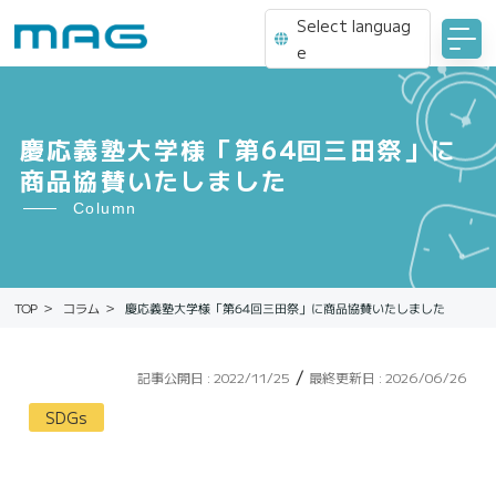
Select languag
e
慶応義塾大学様「第64回三田祭」に
商品協賛いたしました
Column
慶応義塾大学様「第64回三田祭」に商品協賛いたしました
コラム
TOP
/
記事公開日 :
2022/11/25
最終更新日 :
2026/06/26
SDGs